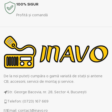
100% SIGUR
Profită și comandă
De la noi puteți cumpăra o gamă variată de stații și antene
CB, accesorii, servicii de montaj și service.
Str. George Bacovia, nr. 28, Sector 4, București
Telefon: (0723) 167 669
Email: contact@inavo.ro