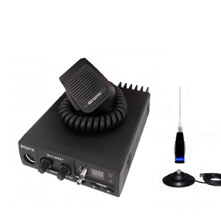
Stație radio CB President Barry II +
antenă Megawat ML 145
Comandă acum