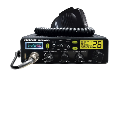
Recomandată
Stație radio CB