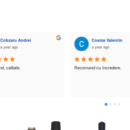
Cosma Valentin
Petre Ambaruș
a year ago
a year ago
 cu încredere.
Astăzi am vizitat locația.Mi-a f
montată o stație emisie-recepț
mai mult decât mulțumit.Alexa
un profesionist. Vă recomand
locație cu serviciile aferente.Pr
decente. Fără speculă și minc