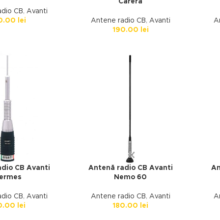
Carera
adio CB
,
Avanti
0.00
lei
Antene radio CB
,
Avanti
A
190.00
lei
dio CB Avanti
Antenă radio CB Avanti
An
ermes
Nemo 60
adio CB
,
Avanti
Antene radio CB
,
Avanti
A
0.00
lei
180.00
lei