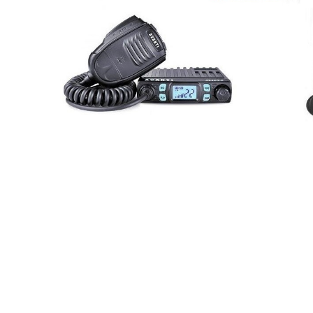
Stație radio CB Avanti
Micro + antenă Megawat ML
145