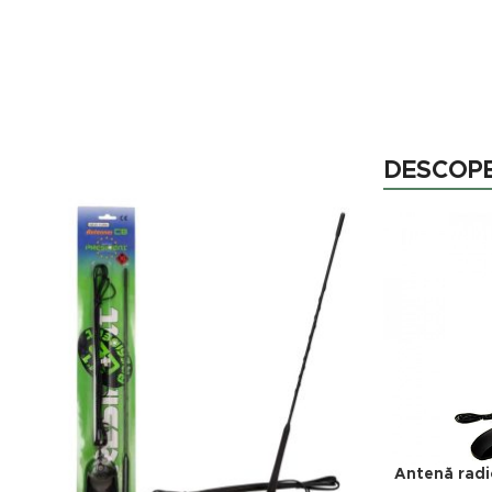
Stație radio CB Storm Discovery III +
antenă Megawat ML 145
DESCOPE
Comandă acum
Antenă radi