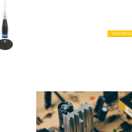
Magazinul tău de
și
VEZI PROD