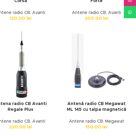
Inst
Corsa
Forte
What
ntene radio CB
,
Avanti
Antene radio CB
,
Avanti
130.00
lei
200.00
lei
tena radio CB Avanti
Antenă radio CB Megawat
Regale Plus
ML 145 cu talpa magnetică
ntene radio CB
,
Avanti
Antene radio CB
,
Megawat
220.00
lei
150.00
lei