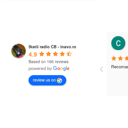
Vezi categoria
Stații radio
Cobzaru Andrei
a year ago
Statii radio CB - inavo.ro
CB
4.9
Based on 166 reviews
Vezi stații radio CB
Recomand, calitate.
Recomand
review us on