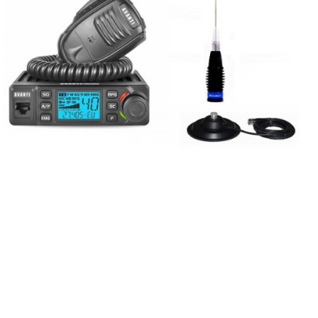
Kit recomandat
Stație radio CB
Avanti Delta +
Antena Megawat
ML145