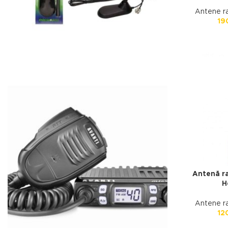
Antene r
19
Alege acum
Antene
CB
Vezi antene
Antenă ra
H
Antene r
12