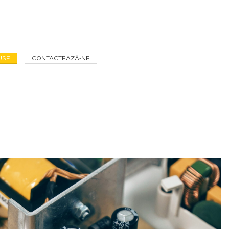
 stații radio CB, antene
 accesorii
USE
CONTACTEAZĂ-NE