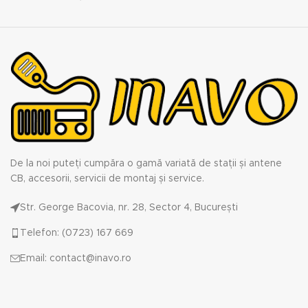
De la noi puteți cumpăra o gamă variată de stații și antene
CB, accesorii, servicii de montaj și service.
Str. George Bacovia, nr. 28, Sector 4, București
Telefon: (0723) 167 669
Email: contact@inavo.ro