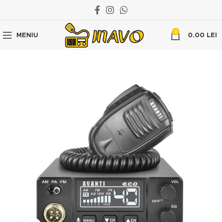
0
MENIU
0.00
LEI