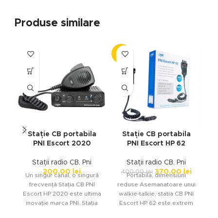
Produse similare
-8%
Stație CB portabila
Stație CB portabila
PNI Escort 2020
PNI Escort HP 62
Stații radio CB
,
Pni
Stații radio CB
,
Pni
200.00
lei
370.00
lei
400.00
lei
A
Un singur canal, o singură
Portabila, dimensiuni
ra
frecvență Stația CB PNI
reduse Asemanatoare unui
Escort HP 2020 este ultima
walkie-talkie, statia CB PNI
r
inovație marca PNI. Stația
Escort HP 62 este extrem
vine presetată
de accesibila si comoda in