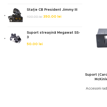
Stație CB President Jimmy III
350.00
lei
400.00
lei
Suport streașină Megawat SS-
3
50.00
lei
Suport (Carc
McKinle
Accesorii ra