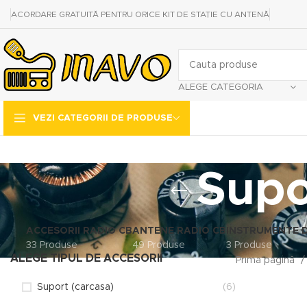
ACORDARE GRATUITĂ PENTRU ORICE KIT DE STAȚIE CU ANTENĂ
ALEGE CATEGORIA
VEZI CATEGORII DE PRODUSE
Supor
ACCESORII RADIO CB
ANTENE RADIO CB
INSTRUMENTE 
33 Produse
49 Produse
3 Produse
ALEGE TIPUL DE ACCESORII
Prima pagină
Suport (carcasa)
(6)