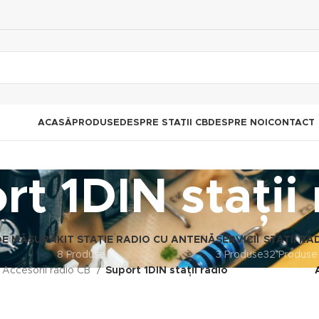
ACASĂ
PRODUSE
DESPRE STAȚII CB
DESPRE NOI
CONTACT
t 1DIN stații
DE MĂSURĂ
KIT STAȚIE RADIO CU ANTENĂ
SERVICII
STAȚII RA
8 Produse
3 Produse
32 Produse
Accesorii radio CB
Suport 1DIN stații radio