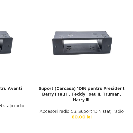
tru Avanti
Suport (Carcasa) 1DIN pentru President
Barry I sau II, Teddy I sau II, Truman,
Harry III.
 stații radio
Accesorii radio CB
,
Suport 1DIN stații radio
80.00
lei