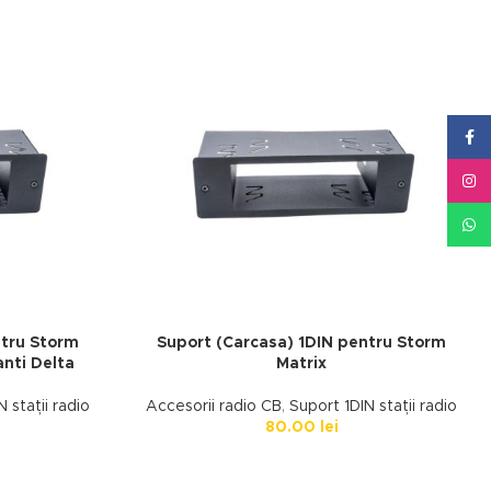
Face
Inst
What
ntru Storm
Suport (Carcasa) 1DIN pentru Storm
anti Delta
Matrix
 stații radio
Accesorii radio CB
,
Suport 1DIN stații radio
80.00
lei