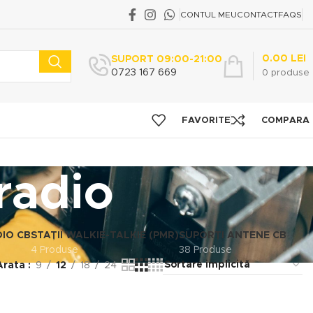
CONTUL MEU
CONTACT
FAQS
0.00
LEI
SUPORT 09:00-21:00
0723 167 669
0
produse
FAVORITE
COMPARA
 radio
DIO CB
STAȚII WALKIE-TALKIE (PMR)
SUPORȚI ANTENE CB
4 Produse
38 Produse
Arata
9
12
18
24