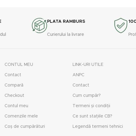
E
PLATA RAMBURS
10
rdul
Curierului la livrare
Pro
CONTUL MEU
LINK-URI UTILE
Contact
ANPC
Compară
Contact
Checkout
Cum cumpăr?
Contul meu
Termeni și condiții
Comenzile mele
Ce sunt stațiile CB?
Coș de cumpărături
Legendă termeni tehnici