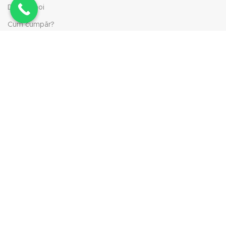
Despre noi
Cum cumpăr?
Politica de retur
Politica de livrare
Politică cookie-uri
Termeni și condiții