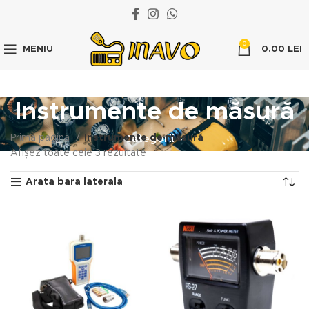
0
MENIU
0.00
LEI
Instrumente de măsură
Prima pagină
Instrumente de măsură
Categorii
Afișez toate cele 3 rezultate
Arata bara laterala