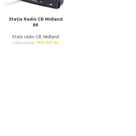
Stație Radio CB Midland
88
Stații radio CB
,
Midland
780.00
lei
1,050.00
lei