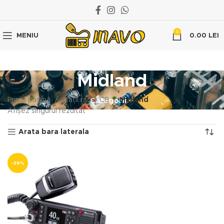
0
MENIU
0.00
LEI
Midland
Prima pagină
Stații radio CB
Midland
Categorii
Afișez singurul rezultat
Arata bara laterala
-26%