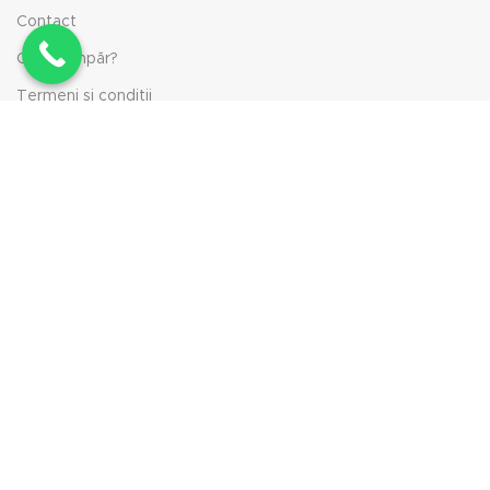
Contact
Cum cumpăr?
Termeni și condiții
Ce sunt stațiile CB?
Legendă termeni tehnici
INFORMAȚII CLIENȚI
Despre noi
Cum cumpăr?
Politica de retur
Politica de livrare
Politică cookie-uri
Termeni și condiții