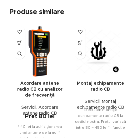
Produse similare
Acordare antene
Montaj echipamente
radio CB cu analizor
radio CB
de frecvență
Servicii
,
Montaj
Servicii
,
Acordare
echipamente radio CB
Efectuam montaje
antene radio CB
Pret 80 lei
echipamente radio CB la
sediul nostru. Prețul variază
* 40 lei la achiziționarea
intre 80 – 450 lei în funcție
unei antene de la noi *
de complexitate (
gratuit la achiziționarea unui