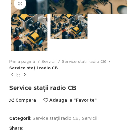
Click to enlarge
Prima pagină
Servicii
Service stații radio CB
Service stații radio CB
Service stații radio CB
Compara
Adauga la "Favorite"
Categorii:
Service stații radio CB
,
Servicii
Share: