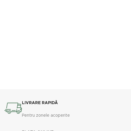
pachet (stație radio +
antenă) de la noi
LIVRARE RAPIDĂ
Pentru zonele acoperite