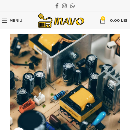
0
MENIU
0.00
LEI