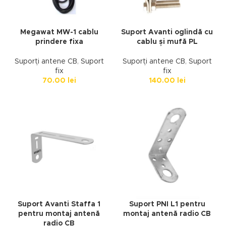
Megawat MW-1 cablu
Suport Avanti oglindă cu
prindere fixa
cablu și mufă PL
Suporți antene CB
,
Suport
Suporți antene CB
,
Suport
fix
fix
70.00
lei
140.00
lei
Suport Avanti Staffa 1
Suport PNI L1 pentru
pentru montaj antenă
montaj antenă radio CB
radio CB