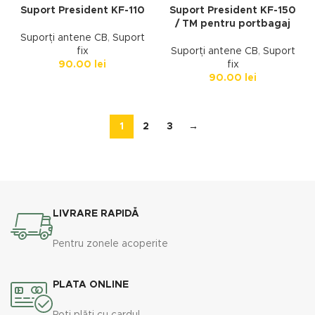
Suport President KF-110
Suport President KF-150
/ TM pentru portbagaj
Suporți antene CB
,
Suport
fix
Suporți antene CB
,
Suport
90.00
lei
fix
90.00
lei
1
2
3
→
LIVRARE RAPIDĂ
Pentru zonele acoperite
PLATA ONLINE