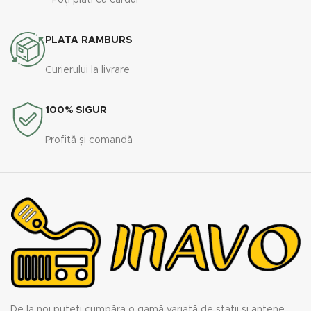
Poți plăti cu cardul
PLATA RAMBURS
Curierului la livrare
100% SIGUR
Profită și comandă
De la noi puteți cumpăra o gamă variată de stații și antene