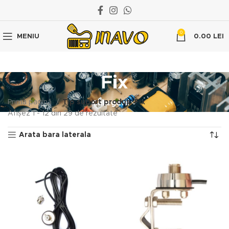
0
MENIU
0.00
LEI
Fix
Prima pagină
Tip suport produs
Fix
Categorii
Afișez 1 - 12 din 29 de rezultate
Arata bara laterala