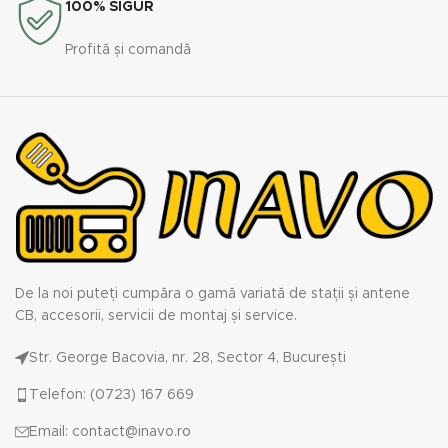
100% SIGUR
Profită și comandă
De la noi puteți cumpăra o gamă variată de stații și antene
CB, accesorii, servicii de montaj și service.
Str. George Bacovia, nr. 28, Sector 4, București
Telefon: (0723) 167 669
Email: contact@inavo.ro