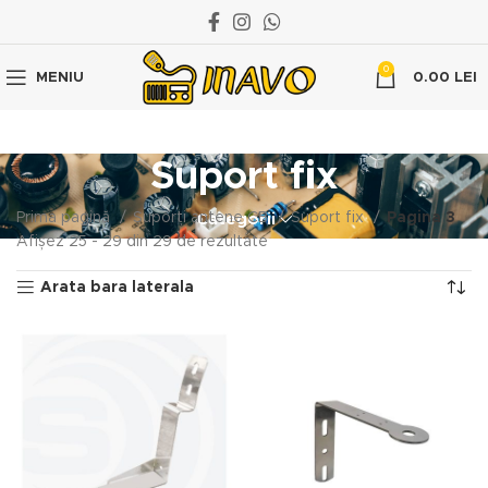
0
MENIU
0.00
LEI
Suport fix
Prima pagină
Suporți antene CB
Suport fix
Pagina 3
Categorii
Afișez 25 - 29 din 29 de rezultate
Arata bara laterala