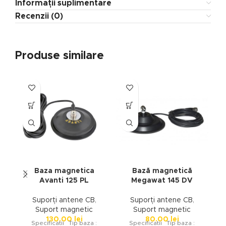
Informații suplimentare
Recenzii (0)
Produse similare
Baza magnetica
Bază magnetică
Avanti 125 PL
Megawat 145 DV
Suporți antene CB
,
Suporți antene CB
,
Suport magnetic
Suport magnetic
130.00
lei
80.00
lei
Specificatii Tip baza :
Specificatii Tip baza :