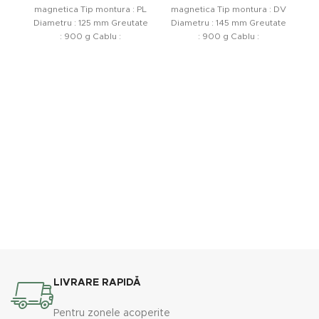
magnetica Tip montura : PL
magnetica Tip montura : DV
m
Diametru : 125 mm Greutate
Diametru : 145 mm Greutate
Di
: 900 g Cablu :
: 900 g Cablu :
LIVRARE RAPIDĂ
Pentru zonele acoperite