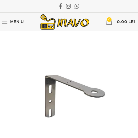
0
MENIU
0.00
LEI