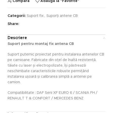
Compara
Adauga la "Favorite"
Categorii:
Suport fix
,
Suporți antene CB
Share:
Descriere
Suport pentru montaj fix antena CB
Suport puternic proiectat pentru instalarea antenelor CB
pe camioane. Fabricate din oțel de înaltă rezistență,
tăiate cu laser și electropolizate, își păstrează
neschimbate caracteristicile robuste permițând
instalarea ușoară și calibrarea simplă a antenei pe
camion.
Compatibilitate : DAF Serii XF EURO 6 / SCANIA FH /
RENAULT T & CONFORT / MERCEDES BENZ