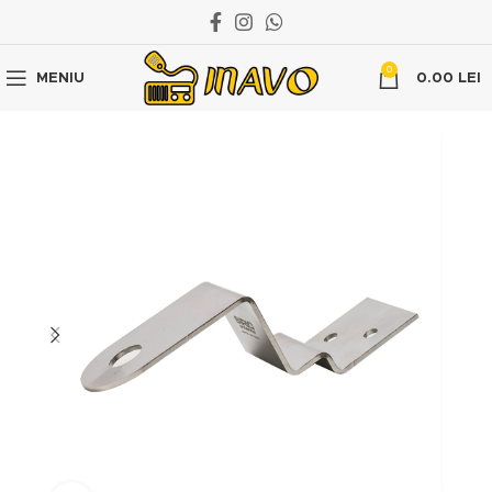
0
MENIU
0.00
LEI