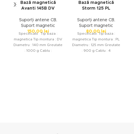
Bază magnetică
Bază magnetică
Avanti 145B DV
Storm 125 PL
Suporți antene CB
,
Suporți antene CB
,
Suport magnetic
Suport magnetic
150.00
lei
80.00
lei
Specificatii Tip baza :
Specificatii: Tip baza :
magnetica Tip montura : DV
magnetica Tip montura : PL
m
Diametru : 140 mm Greutate
Diametru : 125 mm Greutate
Di
: 1000 g Cablu :
: 900 g Cablu : 4