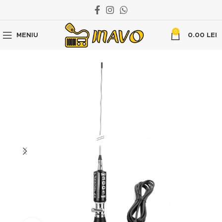
0
MENIU
0.00
LEI