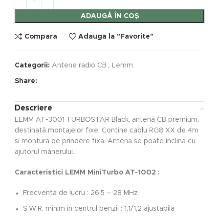
ADAUGĂ ÎN COȘ
Compara
Adauga la "Favorite"
Categorii:
Antene radio CB
,
Lemm
Share:
Descriere
LEMM AT-3001 TURBOSTAR Black, antenă CB premium,
destinată montajelor fixe. Conține cablu RG8 XX de 4m
si montura de prindere fixa. Antena se poate înclina cu
ajutorul mânerului.
Caracteristici LEMM MiniTurbo AT-1002 :
Frecventa de lucru : 26.5 – 28 MHz
S.W.R. minim in centrul benzii : 1,1/1,2 ajustabila