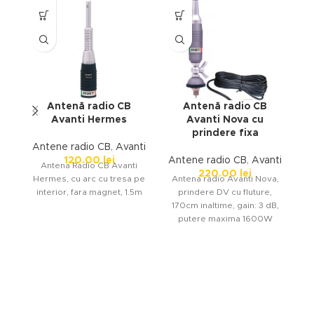
Antenă radio CB
Antenă radio CB
Avanti Hermes
Avanti Nova cu
prindere fixa
Antene radio CB
,
Avanti
A
120.00
lei
Antene radio CB
,
Avanti
Antena Radio CB Avanti
220.00
lei
Hermes, cu arc cu tresa pe
Antena radio Avanti Nova,
Re
interior, fara magnet, 1.5m
prindere DV cu fluture,
170cm inaltime, gain: 3 dB,
P
putere maxima 1600W