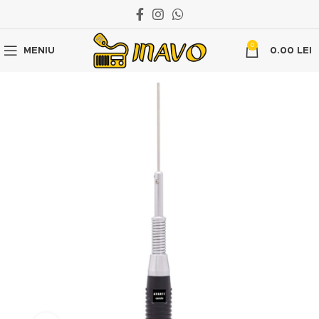
0
MENIU
0.00
LEI