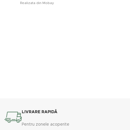
Realizata din Mobay
Thermoplastic Bobina
P
exclusiva din cupru
LIVRARE RAPIDĂ
Pentru zonele acoperite