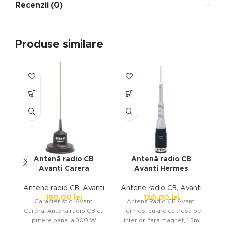
Recenzii (0)
Produse similare
Antenă radio CB
Antenă radio CB
Avanti Carera
Avanti Hermes
Antene radio CB
,
Avanti
Antene radio CB
,
Avanti
A
190.00
lei
120.00
lei
Caracteristici Avanti
Antena Radio CB Avanti
Ca
Carera: Antena radio CB cu
Hermes, cu arc cu tresa pe
putere pana la 300 W
interior, fara magnet, 1.5m