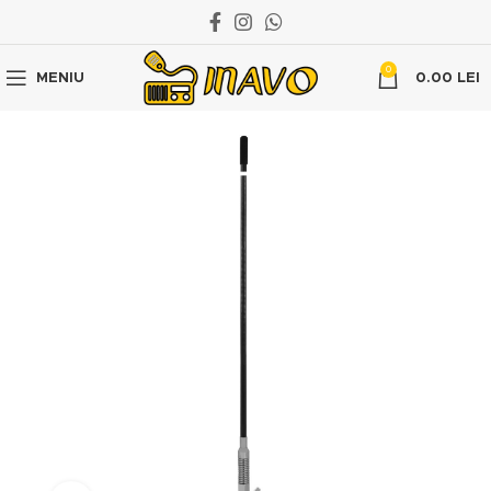
0
MENIU
0.00
LEI