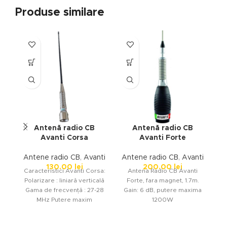
Produse similare
Antenă radio CB
Antenă radio CB
Avanti Corsa
Avanti Forte
Antene radio CB
,
Avanti
Antene radio CB
,
Avanti
A
130.00
lei
200.00
lei
Caracteristici Avanti Corsa:
Antena Radio CB Avanti
C
Polarizare : liniară verticală
Forte, fara magnet, 1.7m.
6
Gama de frecvență : 27-28
Gain: 6 dB, putere maxima
be
MHz Putere maxim
1200W
suportată : 60 W SWR