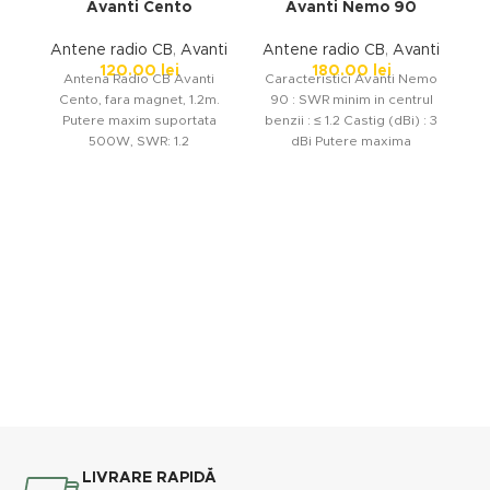
Avanti Cento
Avanti Nemo 90
Antene radio CB
,
Avanti
Antene radio CB
,
Avanti
A
120.00
lei
180.00
lei
Antena Radio CB Avanti
Caracteristici Avanti Nemo
Cento, fara magnet, 1.2m.
90 : SWR minim in centrul
Putere maxim suportata
benzii : ≤ 1.2 Castig (dBi) : 3
Pu
500W, SWR: 1.2
dBi Putere maxima
LIVRARE RAPIDĂ