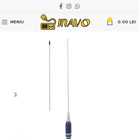
0
MENIU
0.00
LEI