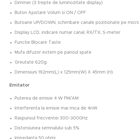
Dimmer (3 trepte de luminozitate display)
Buton Ajustare Volum si ON / OFF
Butoane UP/DOWN, schimbare canale pozitionate pe micr
Display LCD, indicare numar canal, RX/TX, S-meter
Functie Blocare Taste
Mufa difuzor extern pe panoul spate
Greutate 620g
Dimensiuni 192mm(L) x 125mm(W) X 45mm (H)
Emitator
Puterea de emisie 4 W FM/AM
Interferenta la emisie mai mica de 4nW
Raspunsul frecventei 300-3000Hz
Distorsiunea semnalului sub 5%
Impedanta 50 ohmi