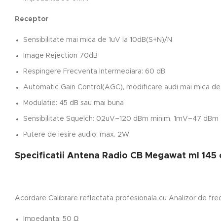
Receptor
Sensibilitate mai mica de 1uV la 10dB(S+N)/N
Image Rejection 70dB
Respingere Frecventa Intermediara: 60 dB
Automatic Gain Control(AGC), modificare audi mai mica de
Modulatie: 45 dB sau mai buna
Sensibilitate Squelch: 02uV–120 dBm minim, 1mV–47 dBm
Putere de iesire audio: max. 2W
Specificatii Antena Radio CB Megawat ml 145
Acordare Calibrare reflectata profesionala cu Analizor de fr
Impedanta: 50 Ω