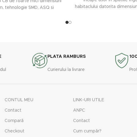
incape usor in spatiile ing
o CB de foarte mici dimensiuni
habitaclului datorita dimensiun
m, tehnologie SMD, ASQ si
iar display-ul LCD
E
PLATA RAMBURS
10
rdul
Curierului la livrare
Pro
CONTUL MEU
LINK-URI UTILE
Contact
ANPC
Compară
Contact
Checkout
Cum cumpăr?