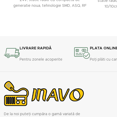
24V, statie radio CB compacta de
statie radi
generatie noua, tehnologie SMD, ASQ, RF
10/10c
Gain auto si
LIVRARE RAPIDĂ
PLATA ONLIN
Pentru zonele acoperite
Poți plăti cu ca
De la noi puteți cumpăra o gamă variată de