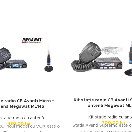
Kit stație radio CB Avanti
ie radio CB Avanti Micro +
antenă Megawat ML
tenă Megawat ML145
Kit stație radio cu an
 stație radio cu antenă
700.00
lei
480.00
lei
Statia Avanti Supremo este o 
RO, noul model cu VOX este o