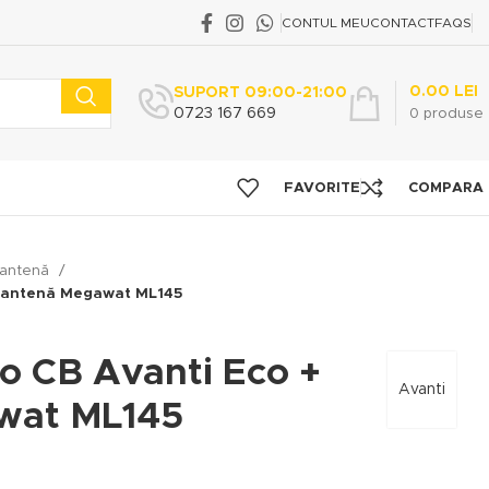
CONTUL MEU
CONTACT
FAQS
0.00
LEI
SUPORT 09:00-21:00
0723 167 669
0
produse
FAVORITE
COMPARA
u antenă
 + antenă Megawat ML145
dio CB Avanti Eco +
Avanti
wat ML145