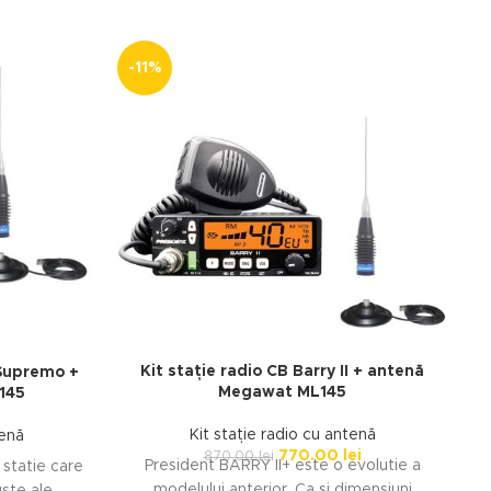
-11%
Kit stație radio CB Barry II + antenă
 Supremo +
Megawat ML145
145
Kit stație radio cu antenă
tenă
770.00
lei
870.00
lei
President BARRY II+ este o evolutie a
statie care
modelului anterior. Ca si dimensiuni