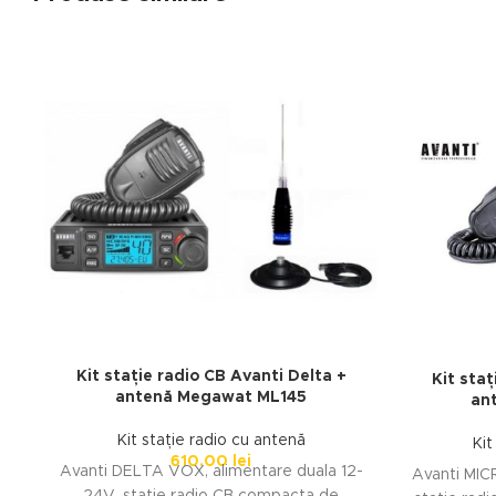
Kit stație radio CB Avanti Delta +
Kit staț
antenă Megawat ML145
an
Kit stație radio cu antenă
Kit
610.00
lei
Avanti DELTA VOX, alimentare duala 12-
Avanti MIC