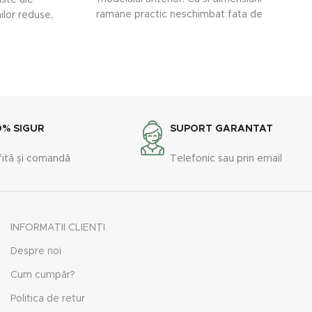
uste ale
ramane practic neschimbat fata de
ilor reduse,
s
modelul anterior iar
0% SIGUR
SUPORT GARANTAT
fită și comandă
Telefonic sau prin email
INFORMAȚII CLIENȚI
Despre noi
Cum cumpăr?
Politica de retur