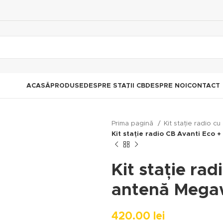
ACASĂ
PRODUSE
DESPRE STAȚII CB
DESPRE NOI
CONTACT
Prima pagină
Kit stație radio c
Kit stație radio CB Avanti Eco
Kit stație ra
antenă Mega
420.00
lei