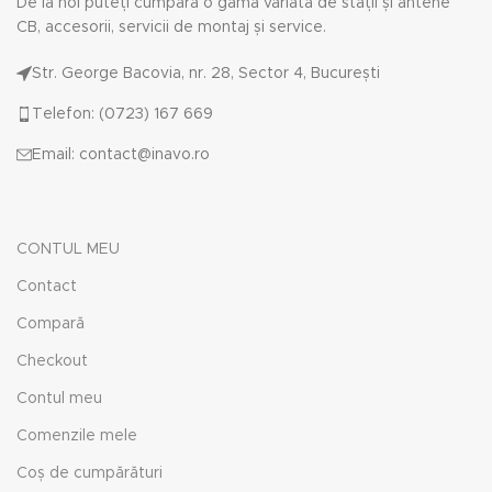
De la noi puteți cumpăra o gamă variată de stații și antene
CB, accesorii, servicii de montaj și service.
Str. George Bacovia, nr. 28, Sector 4, București
Telefon: (0723) 167 669
Email: contact@inavo.ro
CONTUL MEU
Contact
Compară
Checkout
Contul meu
Comenzile mele
Coș de cumpărături