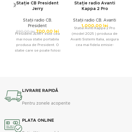
Stație CB President
Stație radio Avanti
Jerry
Kappa 2 Pro
Stații radio CB
,
Stații radio CB
,
Avanti
President
1,000.00
lei
A
Statia Avnti Kappa 2 Pro
700.00
lei
890.00
lei
ra
President JERRY este cea
(model 2025 ) produsa de
mai noua statie portabila
Avanti Sistemi Italia, asigura
r
produsa de President. O
cea mai fidela emisie-
statie care se poate folosi
receptie datorita functiilor
independent in camp
LIVRARE RAPIDĂ
Pentru zonele acoperite
PLATA ONLINE