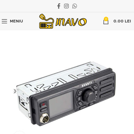
0
MENIU
0.00
LEI