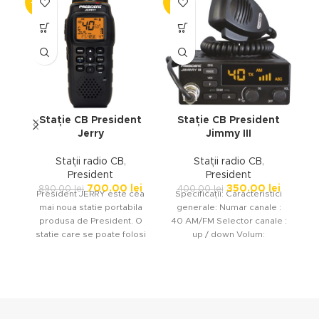
-21%
-13%
-2
Stație CB President
Stație CB President
Jerry
Jimmy III
Stații radio CB
,
Stații radio CB
,
President
President
700.00
lei
350.00
lei
890.00
lei
400.00
lei
President JERRY este cea
Specificații: Caracteristici
mai noua statie portabila
generale: Numar canale :
produsa de President. O
40 AM/FM Selector canale :
Pr
statie care se poate folosi
up / down Volum:
Ro
independent in camp
potentiometru cu ON/OFF
Squelch: ASC