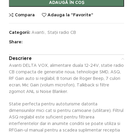
ADAUGĂ ÎN COȘ
Compara
Adauga la "Favorite"
Categorii:
Avanti
,
Stații radio CB
Share:
Descriere
Avanti DELTA VOX, alimentare duala 12-24V, statie radio
CB compacta de generatie noua, tehnologie SMD, ASQ,
RF Gain auto si reglabil, 8 tonuri de Roger Beep, 7 culori
ecran, Mic Gain (volum microfon), Talkback si filtre
zgomot ANL si Noise Blanker.
Statie perfecta pentru autoturisme datorita
dimensiunilor mici cat si pentru camioane (utilitare). Filtrul
ASQ reglabil este suficient pentru filtrarea
interferentelor dar in anumite conditii se poate utiliza si
RFGain-ul manual pentru a scadea suplimentar receptia