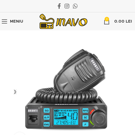
0
MENIU
0.00
LEI